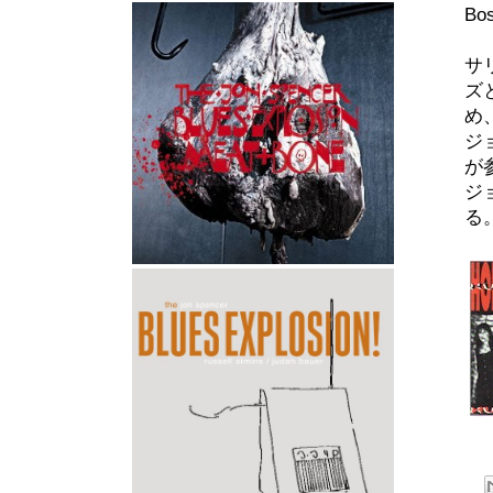
B
サ
ズ
め
ジ
が
ジ
る。