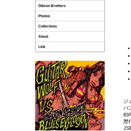
Gibson Brothers
Photos
Collections
About
Link
ジ
バ
8
歴
J