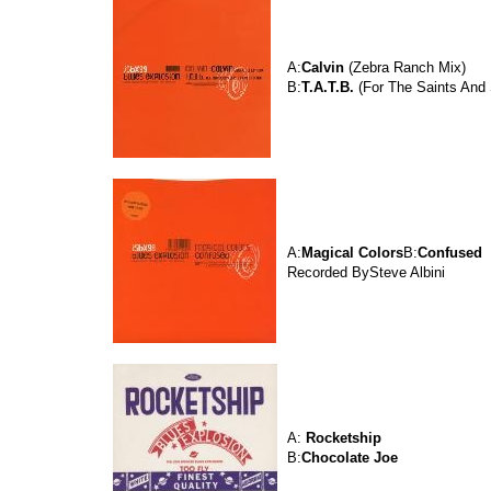
A:
Calvin
(Zebra Ranch Mix
B:
T.A.T.B.
(For The Saints And
A:
Magical Colors
B:
Confused
Recorded BySteve Albini
A:
Rocketship
B:
Chocolate Joe