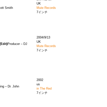
UK
 Smith
Mute Records
7インチ
2004/9/13
UK
Edit)
Producer – DJ
Mute Records
7インチ
2002
us
ing – Dr. John
in The Red
7インチ