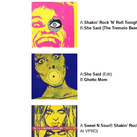
A:
Shakin' Rock 'N' Roll Tonig
B
:She Said (The Tremolo Bee
A
:She Said
(Edit)
B:
Ghetto Mom
A:
Sweet N Sour
B:
Shakin' Rock
At VPRO)