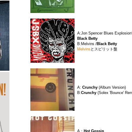
A:Jon Spencer Blues Explosion*
Black Betty
B:Melvins /
Black Betty
Melvins
とスピリット盤
A:
Crunchy
(Album Version
B:
Crunchy
(Solex 'Bounce' Rem
A：
Hot Gossip