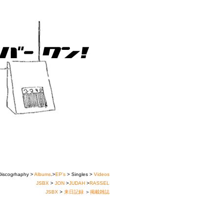
Discogrhaphy >
Albums
.>
EP’s
> Singles >
Videos
JSBX
>
JON
>
JUDAH
>
RASSEL
JSBX
>
来日記録
＞
掲載雑誌