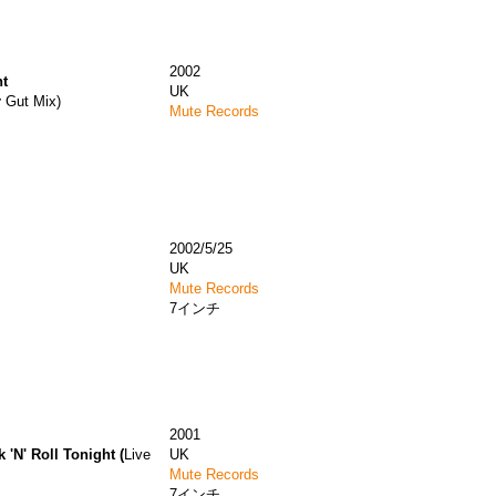
2002
ht
UK
r
Gut Mix)
Mute Records
2002/5/25
UK
Mute Records
7インチ
2001
 'N' Roll Tonight (
Live
UK
Mute Records
7インチ