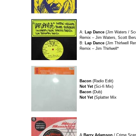
A:
Lap Dance
(Jim Waters / Sc
Remix – Jim Waters, Scott Ben
B:
Lap Dance
(Jim Thirlwell Re
Remix – Jim Thirlwell*
Bacon
(Radio Edit)
Not Yet
(Sci-fi Mix)
Bacon
(Dub)
Not Yet
(Splatter Mix
A:
Barry Adamson
/ Crime Sc