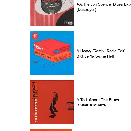
AA:The Jon Spencer Blues Expl
(Destroyer)
A:
Heavy
(Remix, Radio Edit)
B
:Give Ya Some Hell
A:
Talk About The Blues
B:
Wait A Minute