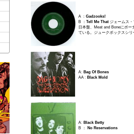
A ：
Gadzooks!
B ：
Tell Me That
ジェームス・
日本盤、Meat and Bone
ている。ジュークボックスシリーズ
A:
Bag Of Bones
AA :
Black Mold
A:
Black Betty
B ：
No Reservations