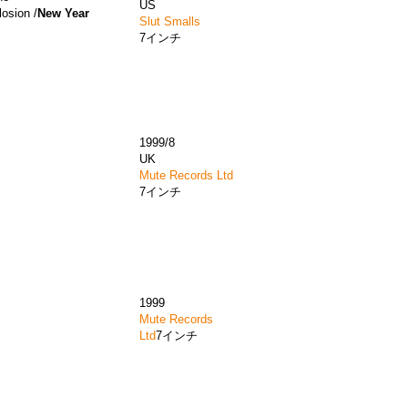
US
osion /
New Year
Slut Smalls
7インチ
1999/8
UK
Mute Records Ltd
7インチ
1999
Mute Records
Ltd
7インチ