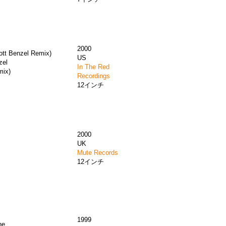
2000
ott Benzel Remix)
US
zel
In The Red
mix)
Recordings
12インチ
2000
UK
Mute Records
12インチ
1999
ene