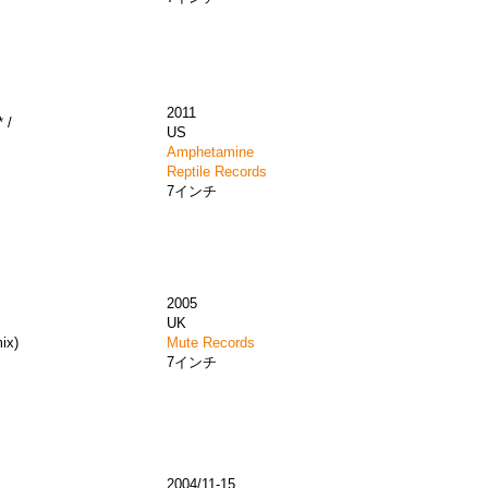
2011
 /
US
Amphetamine
Reptile Records
7インチ
2005
)
UK
ix)
Mute Records
7インチ
2004/11-15