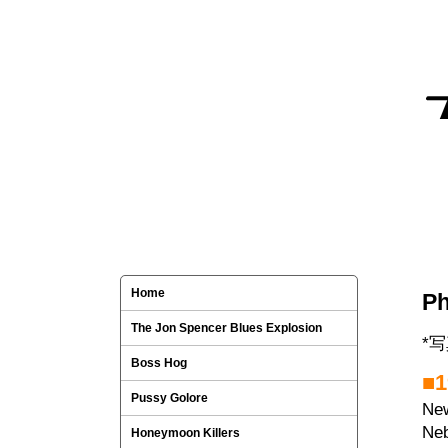
Home
Ph
The Jon Spencer Blues Explosion
*
Boss Hog
■1
Pussy Golore
Ne
N
Honeymoon Killers