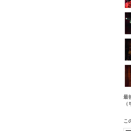
最
（
こ