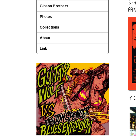
シ
Gibson Brothers
的
Photos
Collections
About
Link
イ